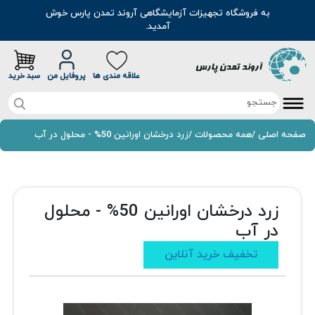
به فروشگاه تجهیزات آزمایشگاهی آروند تمدن پارس خوش
آمدید.
علاقه مندی ها
پروفایل من
سبد خرید
صفحه اصلی
صفحه اصلی
/
همه محصولات
/
زرد درخشان اورانین 50% - محلول در آب
تخفیف خرید آنلاین
محصولات
زرد درخشان اورانین 50% - محلول
موادشیمیایی
در آب
مطالب
تخفیف خرید آنلاین
رنگ
سوالات متداول
اسانس
درباره ما