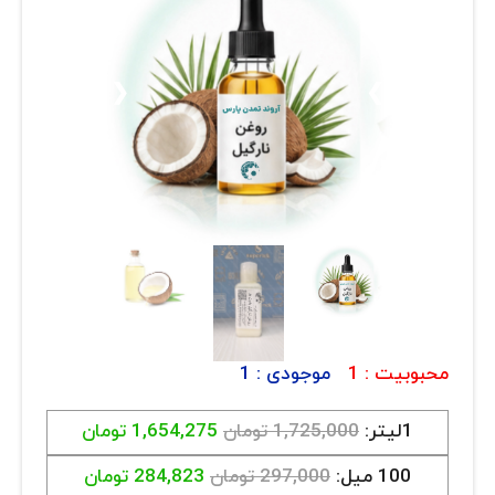
ارتباط با ما
روغن و عصاره
ظروف
❮
❯
ماسک و ضدعفونی کننده
شیشه آلات آزمایشگاهی و تجهیزات
تجهیزات آزمایشگاهی پلاستیکی
دستگاه های دیجیتال
محصولات آرایشی و بهداشتی
محبوبیت :
1
موجودی :
1
قهوه
همه محصولات
1لیتر:
1,725,000 تومان
1,654,275 تومان
100 میل:
297,000 تومان
284,823 تومان