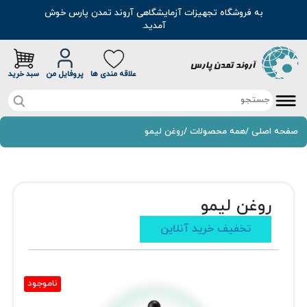
به فروشگاه تجهیزات آزمایشگاهی آروند تمدن پارس خوش
آمدید.
علاقه مندی ها
پروفایل من
سبد خرید
صفحه اصلی
صفحه اصلی
/
همه محصولات
/
روغن لیمو
تخفیف خرید آنلاین
محصولات
روغن لیمو
موادشیمیایی
مطالب
تخفیف خرید آنلاین
رنگ
سوالات متداول
اسانس
درباره ما
ناموجود