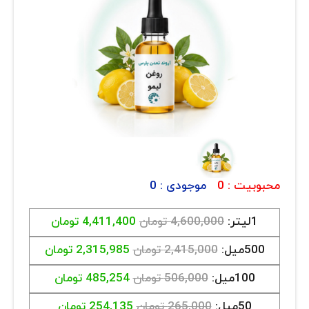
ارتباط با ما
روغن و عصاره
❮
❯
ظروف
ماسک و ضدعفونی کننده
شیشه آلات آزمایشگاهی و تجهیزات
تجهیزات آزمایشگاهی پلاستیکی
دستگاه های دیجیتال
محبوبیت :
0
موجودی :
0
محصولات آرایشی و بهداشتی
1لیتر:
4,600,000 تومان
4,411,400 تومان
قهوه
500میل:
2,415,000 تومان
2,315,985 تومان
همه محصولات
100میل:
506,000 تومان
485,254 تومان
50میل:
265,000 تومان
254,135 تومان