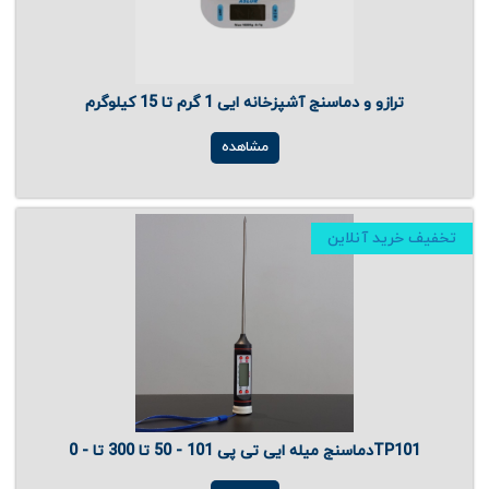
ترازو و دماسنج آشپزخانه ایی 1 گرم تا 15 کیلوگرم
مشاهده
تخفیف خرید آنلاین
دماسنج میله ایی تی پی 101 - 50 تا 300 تا - 0TP101