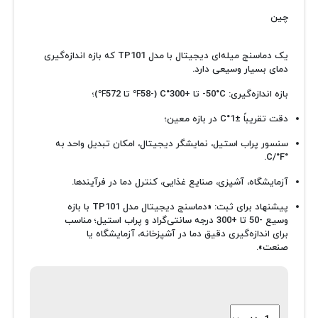
چین
یک دماسنج میله‌ای دیجیتال با مدل TP101 که بازه اندازه‌گیری
دمای بسیار وسیعی دارد.
بازه اندازه‌گیری: ‎-50 °C تا +300 °C (-58 ℉ تا 572 ℉)؛
دقت تقریباً ±1 °C در بازه معین؛
سنسور پراب استیل، نمایشگر دیجیتال، امکان تبدیل واحد به
°C/°F.
آزمایشگاه، آشپزی، صنایع غذایی، کنترل دما در فرآیندها.
پیشنهاد برای ثبت: «دماسنج دیجیتال مدل TP101 با بازه
وسیع -50 تا +300 درجه سانتی‌گراد و پراب استیل؛ مناسب
برای اندازه‌گیری دقیق دما در آشپزخانه، آزمایشگاه یا
صنعت».