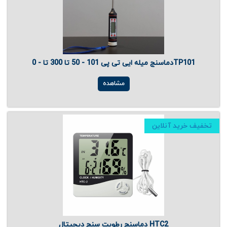
دماسنج میله ایی تی پی 101 - 50 تا 300 تا - 0TP101
مشاهده
تخفیف خرید آنلاین
دماسنج رطوبت سنج دیجیتال HTC2