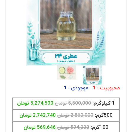
ارتباط با ما
روغن و عصاره
ظروف
❮
❯
ماسک و ضدعفونی کننده
شیشه آلات آزمایشگاهی و تجهیزات
تجهیزات آزمایشگاهی پلاستیکی
دستگاه های دیجیتال
محصولات آرایشی و بهداشتی
محبوبیت :
1
موجودی :
1
قهوه
1 کیلوگرم:
5,500,000 تومان
5,274,500 تومان
همه محصولات
500گرم:
2,860,000 تومان
2,742,740 تومان
100گرم:
594,000 تومان
569,646 تومان