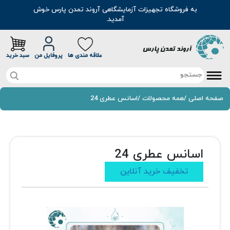
به فروشگاه تجهیزات آزمایشگاهی آروند تمدن پارس خوش
آمدید.
علاقه مندی ها
پروفایل من
سبد خرید
صفحه اصلی
صفحه اصلی
/
همه محصولات
/
اسانس عطری 24
تخفیف خرید آنلاین
محصولات
اسانس عطری 24
موادشیمیایی
مطالب
تخفیف خرید آنلاین
رنگ
سوالات متداول
اسانس
درباره ما