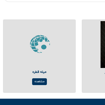
میله قطره
مشاهده