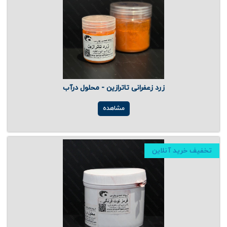
زرد زعفرانی تاترازین - محلول درآب
مشاهده
تخفیف خرید آنلاین