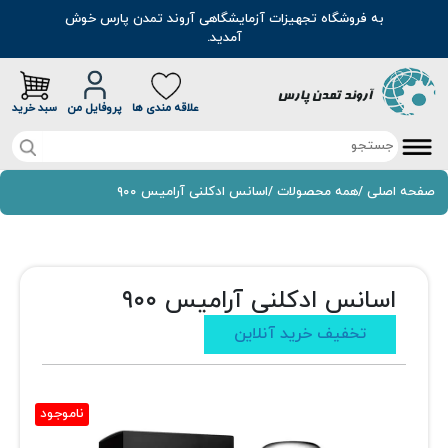
به فروشگاه تجهیزات آزمایشگاهی آروند تمدن پارس خوش
آمدید.
علاقه مندی ها
پروفایل من
سبد خرید
صفحه اصلی
صفحه اصلی
/
همه محصولات
/
اسانس ادکلنی آرامیس ۹۰۰
تخفیف خرید آنلاین
محصولات
اسانس ادکلنی آرامیس ۹۰۰
موادشیمیایی
مطالب
تخفیف خرید آنلاین
رنگ
سوالات متداول
اسانس
درباره ما
ناموجود