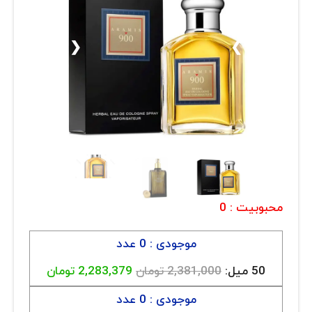
ارتباط با ما
روغن و عصاره
ظروف
❮
❯
ماسک و ضدعفونی کننده
شیشه آلات آزمایشگاهی و تجهیزات
تجهیزات آزمایشگاهی پلاستیکی
دستگاه های دیجیتال
محصولات آرایشی و بهداشتی
محبوبیت :
0
قهوه
موجودی : 0 عدد
همه محصولات
50 میل:
2,381,000 تومان
2,283,379 تومان
موجودی : 0 عدد