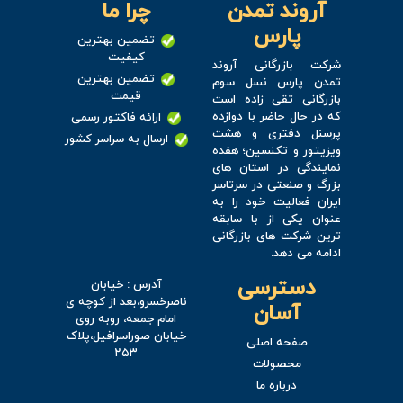
آروند تمدن
چرا ما
پارس
تضمین بهترین
کیفیت
شرکت بازرگانی آروند
تضمین بهترین
تمدن پارس نسل سوم
قیمت
بازرگانی تقی زاده است
که در حال حاضر با دوازده
ارائه فاکتور رسمی
پرسنل دفتری و هشت
ارسال به سراسر کشور
ویزیتور و تکنسین؛ هفده
نمایندگی در استان های
بزرگ و صنعتی در سرتاسر
ایران فعالیت خود را به
عنوان یکی از با سابقه
ترین شرکت های بازرگانی
ادامه می دهد.
دسترسی
آدرس : خیابان
ناصرخسرو،بعد از کوچه ی
آسان
امام جمعه، روبه روی
خیابان صوراسرافیل،پلاک
صفحه اصلی
۲۵۳
محصولات
درباره ما