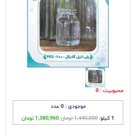
ارتباط با ما
روغن و عصاره
ظروف
❮
❯
ماسک و ضدعفونی کننده
شیشه آلات آزمایشگاهی و تجهیزات
تجهیزات آزمایشگاهی پلاستیکی
دستگاه های دیجیتال
محصولات آرایشی و بهداشتی
محبوبیت :
0
قهوه
موجودی : 0 عدد
همه محصولات
1 کیلو:
1,440,000 تومان
1,380,960 تومان