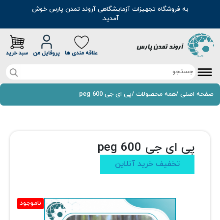
به فروشگاه تجهیزات آزمایشگاهی آروند تمدن پارس خوش
آمدید.
علاقه مندی ها
پروفایل من
سبد خرید
صفحه اصلی
صفحه اصلی
/
همه محصولات
/
پی ای جی 600 peg
تخفیف خرید آنلاین
محصولات
پی ای جی 600 peg
موادشیمیایی
مطالب
تخفیف خرید آنلاین
رنگ
سوالات متداول
اسانس
درباره ما
ناموجود