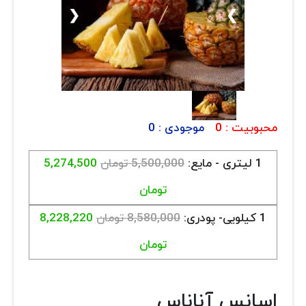
ارتباط با ما
روغن و عصاره
❮
❯
ظروف
ماسک و ضدعفونی کننده
شیشه آلات آزمایشگاهی و تجهیزات
محبوبیت :
0
موجودی :
0
تجهیزات آزمایشگاهی پلاستیکی
1 لیتری - مایع:
5,500,000 تومان
5,274,500
دستگاه های دیجیتال
تومان
محصولات آرایشی و بهداشتی
1 کیلویی- پودری:
8,580,000 تومان
8,228,220
قهوه
تومان
همه محصولات
اسانس آناناس