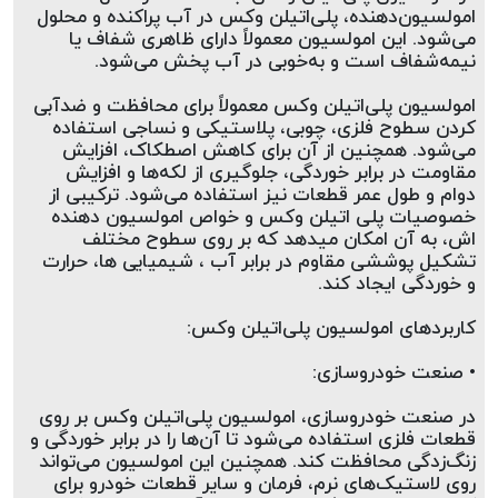
ارتباط با ما
روغن و عصاره
امولسیون‌دهنده، پلی‌اتیلن وکس در آب پراکنده و محلول 
می‌شود. این امولسیون معمولاً دارای ظاهری شفاف یا 
نیمه‌شفاف است و به‌خوبی در آب پخش می‌شود.
ظروف
امولسیون پلی‌اتیلن وکس معمولاً برای محافظت و ضدآبی 
ماسک و ضدعفونی کننده
کردن سطوح فلزی، چوبی، پلاستیکی و نساجی استفاده 
می‌شود. همچنین از آن برای کاهش اصطکاک، افزایش 
شیشه آلات آزمایشگاهی و تجهیزات
مقاومت در برابر خوردگی، جلوگیری از لکه‌ها و افزایش 
دوام و طول عمر قطعات نیز استفاده می‌شود. ترکیبی از 
خصوصیات پلی اتیلن وکس و خواص امولسیون دهنده 
تجهیزات آزمایشگاهی پلاستیکی
اش، به آن امکان میدهد که بر روی سطوح مختلف 
تشکیل پوششی مقاوم در برابر آب ، شیمیایی ها، حرارت 
دستگاه های دیجیتال
و خوردگی ایجاد کند.
محصولات آرایشی و بهداشتی
کاربردهای امولسیون پلی‌اتیلن وکس:
• صنعت خودروسازی:
قهوه
در صنعت خودروسازی، امولسیون پلی‌اتیلن وکس بر روی 
همه محصولات
قطعات فلزی استفاده می‌شود تا آن‌ها را در برابر خوردگی و 
زنگ‌زدگی محافظت کند. همچنین این امولسیون می‌تواند 
روی لاستیک‌های نرم، فرمان و سایر قطعات خودرو برای 