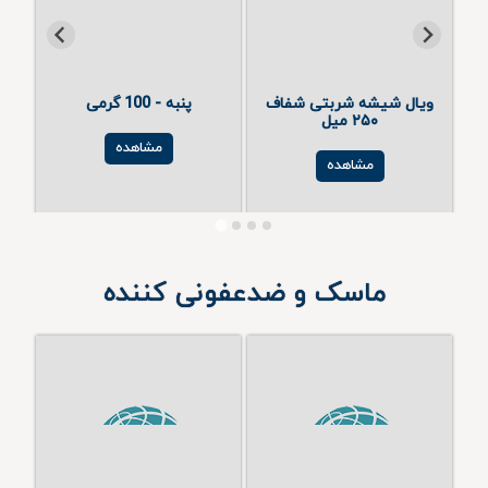
ویال شیشه شربتی شفاف
پنبه - 100 گرمی
فیتیله
۲۵۰ میل
مشاهده
مشاهده
ماسک و ضدعفونی کننده