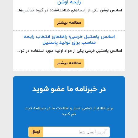
رایحه اوشن
اسانس اوشن یکی از رایحه‌های شناخته‌شده در گروه اسانس‌های معطر است که به دلیل حس خنک، تمیز، تازه و دریایی در محصولات مختلف مورد استفاده قرار می‌گیرد. این رایحه معمولاً تداعی‌کننده هوای تازه، نسیم دریا و فضای پاکیزه است و به همین دلیل در صنایع گوناگون از محصولات خوشبوکننده گرفته تا شوینده‌ها، محصولات بهداشتی و برخی محصولات معطر کاربرد دارد.
مطالعه بیشتر
اسانس پاستیل خرسی؛ راهنمای انتخاب رایحه
مناسب برای تولید پاستیل
اسانس پاستیل خرسی یکی از مواد اولیه مورد استفاده در تولید انواع پاستیل، آبنبات‌های نرم و محصولات ژله‌ای است که برای ایجاد یا تقویت رایحه و طعم محصول به کار می‌رود. انتخاب اسانس مناسب می‌تواند روی تجربه حسی مصرف‌کننده، جذابیت محصول و یکنواختی تولید تأثیر داشته باشد. در تولید صنعتی، تنها خوشایند بودن رایحه کافی نیست و سازگاری اسانس با فرمولاسیون، میزان مصرف، پایداری در فرآیند تولید و شرایط نگهداری نیز باید بررسی شود.
مطالعه بیشتر
در خبرنامه ما عضو شوید
برای اطلاع از تمامی اخبار و اطلاعات ما در خبرنامه ثبت
نام کنید