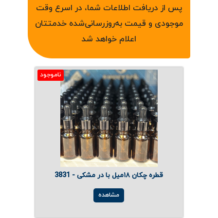
ارتباط با ما
روغن و عصاره
پس از دریافت اطلاعات شما، در اسرع وقت
موجودی و قیمت به‌روزرسانی‌شده خدمتتان
ظروف
اعلام خواهد شد
ماسک و ضدعفونی کننده
شیشه آلات آزمایشگاهی و تجهیزات
ناموجود
تجهیزات آزمایشگاهی پلاستیکی
دستگاه های دیجیتال
محصولات آرایشی و بهداشتی
قهوه
قطره چکان ۱۸میل با در مشکی - 3831
همه محصولات
مشاهده