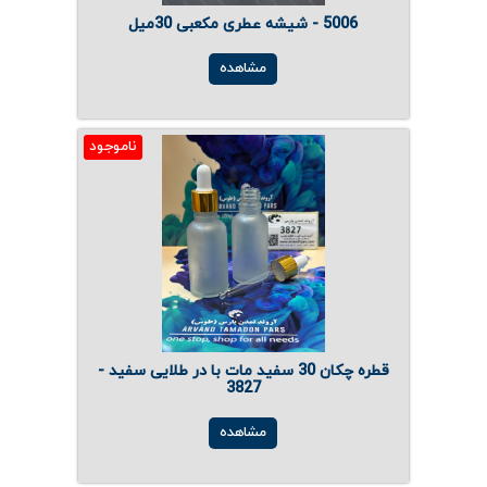
5006 - شیشه عطری مکعبی 30میل
مشاهده
ناموجود
قطره چکان 30 سفید مات با در طلایی سفید -
3827
مشاهده