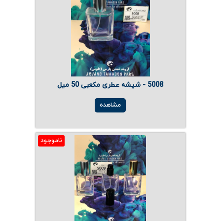
5008 - شیشه عطری مکعبی 50 میل
مشاهده
ناموجود