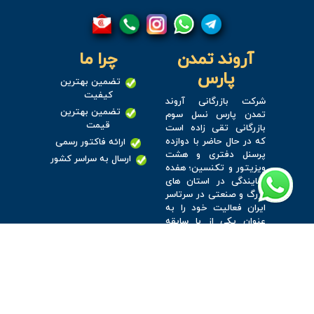
آروند تمدن
چرا ما
پارس
تضمین بهترین
کیفیت
شرکت بازرگانی آروند
تضمین بهترین
تمدن پارس نسل سوم
قیمت
بازرگانی تقی زاده است
که در حال حاضر با دوازده
ارائه فاکتور رسمی
پرسنل دفتری و هشت
ارسال به سراسر کشور
ویزیتور و تکنسین؛ هفده
نمایندگی در استان های
بزرگ و صنعتی در سرتاسر
ایران فعالیت خود را به
عنوان یکی از با سابقه
ترین شرکت های بازرگانی
ادامه می دهد.
دسترسی
آدرس : خیابان
ناصرخسرو،بعد از کوچه ی
آسان
امام جمعه، روبه روی
خیابان صوراسرافیل،پلاک