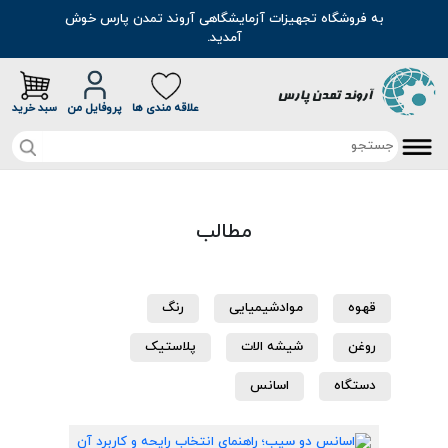
به فروشگاه تجهیزات آزمایشگاهی آروند تمدن پارس خوش
آمدید.
علاقه مندی ها
پروفایل من
سبد خرید
صفحه اصلی
مطالب
تخفیف خرید آنلاین
محصولات
قهوه
موادشیمیایی
رنگ
موادشیمیایی
مطالب
روغن
شیشه الات
پلاستیک
رنگ
سوالات متداول
دستگاه
اسانس
اسانس
درباره ما