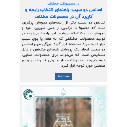
ارتباط با ما
روغن و عصاره
اسانس دو سیب؛ راهنمای انتخاب رایحه و
ظروف
کاربرد آن در محصولات مختلف
اسانس دو سیب یکی از رایحه‌های میوه‌ای پرکاربرد
است که معمولاً با ترکیبی از حس شیرین، تازه و
ماسک و ضدعفونی کننده
میوه‌ای سیب شناخته می‌شود. این رایحه می‌تواند در
تولید محصولات مختلفی که به طعم یا بوی سیب
شیشه آلات آزمایشگاهی و تجهیزات
نیاز دارند مورد استفاده قرار گیرد. ویژگی مهم اسانس
دو سیب، ایجاد یک پروفایل رایحه‌ای مشخص و قابل
تشخیص است که می‌تواند برای محصولات غذایی،
تجهیزات آزمایشگاهی پلاستیکی
نوشیدنی‌ها، محصولات معطر و برخی فرمولاسیون‌های
صنعتی مورد توجه قرار گیرد.
دستگاه های دیجیتال
مطالعه
محصولات آرایشی و بهداشتی
قهوه
همه محصولات