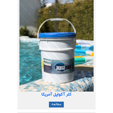
کلر آکواپل آمریکا
مطالعه