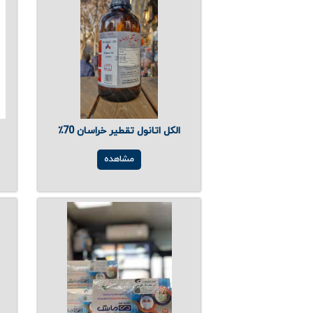
الکل اتانول تقطیر خراسان 70٪
مشاهده