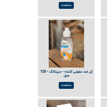
مشاهده
ژل ضد عفونی کننده - سپتاتک - 120
میل
مشاهده