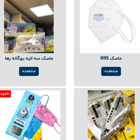
ماسک N95
ماسک سه لایه بچگانه رها
مشاهده
مشاهده
ناموج