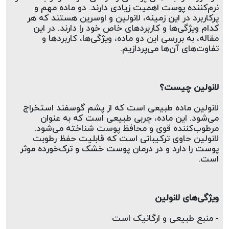
ارتباط با ما
روغن و عصاره
نرم‌کننده پوست اهمیت زیادی دارند. دو ماده مهم و 
پرکاربرد در این زمینه، لانولین و اوسرین هستند که هر 
کدام ویژگی‌ها و کاربردهای خاص خود را دارند. در این 
ظروف
مقاله، به بررسی این دو ماده، ویژگی‌ها، کاربردها و 
تفاوت‌های آن‌ها می‌پردازیم.
ماسک و ضدعفونی کننده
شیشه آلات آزمایشگاهی و تجهیزات
لانولین چیست؟ 
تجهیزات آزمایشگاهی پلاستیکی
لانولین ماده طبیعی است که از پشم گوسفند استخراج 
می‌شود. این ماده، چربی طبیعی است که به عنوان 
دستگاه های دیجیتال
مرطوب‌کننده قوی و محافظ پوست شناخته می‌شود. 
لانولین حاوی ترکیباتی است که قابلیت حفظ رطوبت 
پوست را دارد و در درمان پوست خشک و ترک‌خورده موثر 
محصولات آرایشی و بهداشتی
است.
قهوه
همه محصولات
ویژگی‌های لانولین  
- منبع طبیعی و ارگانیک است  