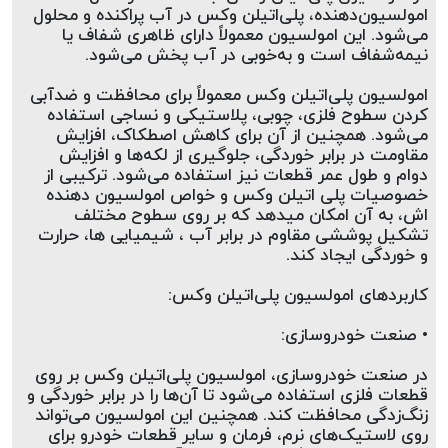
ارتباط با ما
روغن و عصاره
امولسیون‌دهنده، پلی‌اتیلن وکس در آب پراکنده و محلول 
می‌شود. این امولسیون معمولاً دارای ظاهری شفاف یا 
نیمه‌شفاف است و به‌خوبی در آب پخش می‌شود.
ظروف
امولسیون پلی‌اتیلن وکس معمولاً برای محافظت و ضدآبی 
ماسک و ضدعفونی کننده
کردن سطوح فلزی، چوبی، پلاستیکی و نساجی استفاده 
می‌شود. همچنین از آن برای کاهش اصطکاک، افزایش 
شیشه آلات آزمایشگاهی و تجهیزات
مقاومت در برابر خوردگی، جلوگیری از لکه‌ها و افزایش 
دوام و طول عمر قطعات نیز استفاده می‌شود. ترکیبی از 
خصوصیات پلی اتیلن وکس و خواص امولسیون دهنده 
تجهیزات آزمایشگاهی پلاستیکی
اش، به آن امکان میدهد که بر روی سطوح مختلف 
تشکیل پوششی مقاوم در برابر آب ، شیمیایی ها، حرارت 
دستگاه های دیجیتال
و خوردگی ایجاد کند.
محصولات آرایشی و بهداشتی
کاربردهای امولسیون پلی‌اتیلن وکس:
• صنعت خودروسازی:
قهوه
در صنعت خودروسازی، امولسیون پلی‌اتیلن وکس بر روی 
همه محصولات
قطعات فلزی استفاده می‌شود تا آن‌ها را در برابر خوردگی و 
زنگ‌زدگی محافظت کند. همچنین این امولسیون می‌تواند 
روی لاستیک‌های نرم، فرمان و سایر قطعات خودرو برای 